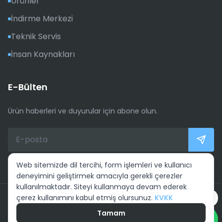
Ürünler
İndirme Merkezi
Teknik Servis
İnsan Kaynakları
E-Bülten
Ürün haberleri ve duyurular için abone olun.
Web sitemizde dil tercihi, form işlemleri ve kullanıcı
deneyimini geliştirmek amacıyla gerekli çerezler
kullanılmaktadır. Siteyi kullanmaya devam ederek
çerez kullanımını kabul etmiş olursunuz.
KVKK
Whatsapp ile ulaşın
© ELSİ Güç Sistemleri Elektronik San. Tic. Ltd. Şti. Tüm Hakları
Saklıdır
Tamam
KVKK aydınlatma metni