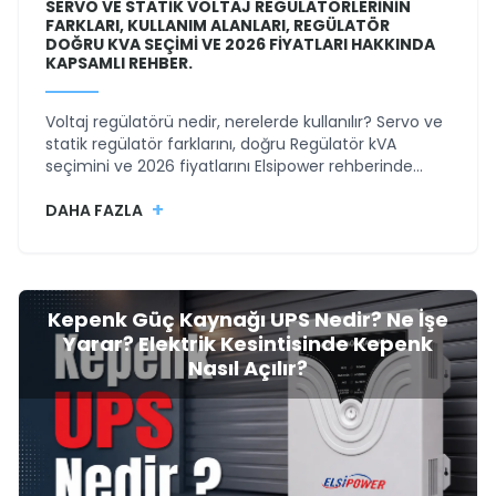
SERVO VE STATIK VOLTAJ REGÜLATÖRLERININ
FARKLARI, KULLANIM ALANLARI, REGÜLATÖR
DOĞRU KVA SEÇIMI VE 2026 FIYATLARI HAKKINDA
KAPSAMLI REHBER.
Voltaj regülatörü nedir, nerelerde kullanılır? Servo ve
statik regülatör farklarını, doğru Regülatör kVA
seçimini ve 2026 fiyatlarını Elsipower rehberinde
öğrenin.
+
DAHA FAZLA
Kepenk Güç Kaynağı UPS Nedir? Ne İşe
Yarar? Elektrik Kesintisinde Kepenk
Nasıl Açılır?