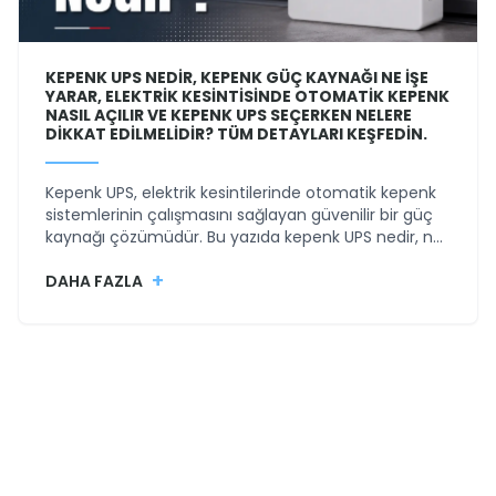
KEPENK UPS NEDIR, KEPENK GÜÇ KAYNAĞI NE IŞE
YARAR, ELEKTRIK KESINTISINDE OTOMATIK KEPENK
NASIL AÇILIR VE KEPENK UPS SEÇERKEN NELERE
DIKKAT EDILMELIDIR? TÜM DETAYLARI KEŞFEDIN.
Kepenk UPS, elektrik kesintilerinde otomatik kepenk
sistemlerinin çalışmasını sağlayan güvenilir bir güç
kaynağı çözümüdür. Bu yazıda kepenk UPS nedir, ne
işe yarar, elektrik kesintisinde kepenk nasıl açılır ve
+
doğru kepenk UPS seçimi nasıl yapılır sorularını
DAHA FAZLA
detaylı şekilde inceliyoruz.