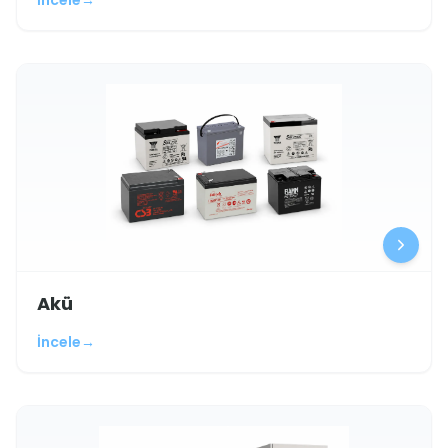
İncele
→
Akü
İncele
→