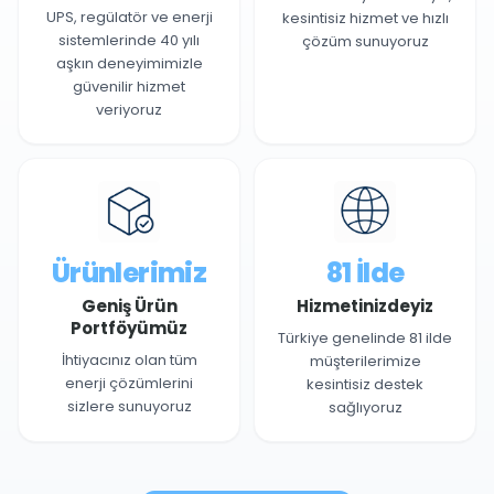
UPS, regülatör ve enerji
kesintisiz hizmet ve hızlı
sistemlerinde 40 yılı
çözüm sunuyoruz
aşkın deneyimimizle
güvenilir hizmet
veriyoruz
Ürünlerimiz
81 İlde
Geniş Ürün
Hizmetinizdeyiz
Portföyümüz
Türkiye genelinde 81 ilde
İhtiyacınız olan tüm
müşterilerimize
enerji çözümlerini
kesintisiz destek
sizlere sunuyoruz
sağlıyoruz