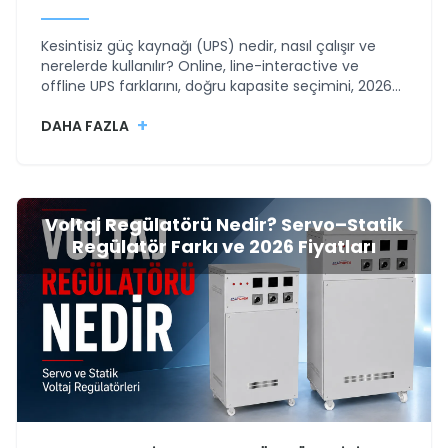
Kesintisiz güç kaynağı (UPS) nedir, nasıl çalışır ve
nerelerde kullanılır? Online, line-interactive ve
offline UPS farklarını, doğru kapasite seçimini, 2026
UPS fiyatlarını, akü süresini, bakım ve teknik servis
+
süreçlerini Elsipower rehberiyle öğrenin.
DAHA FAZLA
Voltaj Regülatörü Nedir? Servo–Statik
Regülatör Farkı ve 2026 Fiyatları