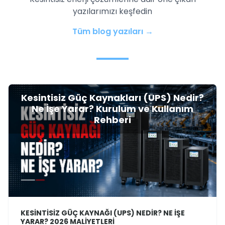
yazılarımızı keşfedin
Tüm blog yazıları →
Kesintisiz Güç Kaynakları (UPS) Nedir?
Ne İşe Yarar? Kurulum ve Kullanım
Rehberi
KESINTISIZ GÜÇ KAYNAĞI (UPS) NEDIR? NE İŞE
YARAR? 2026 MALIYETLERI