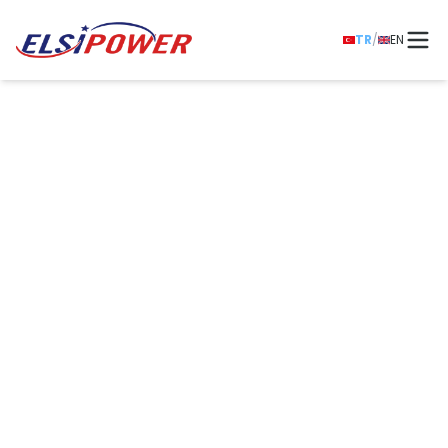
TR
/
EN
ELSIPOWER
Kesintisiz Güç
Kaynakları
UPS, Voltaj Regülatörü, Redresör, İnvertör,
Konvertör ve Akü sistemleriyle enerji altyapınızı
güvence altına alın. Kritik uygulamalarınız için
güvenilir, kesintisiz ve yüksek verimli güç