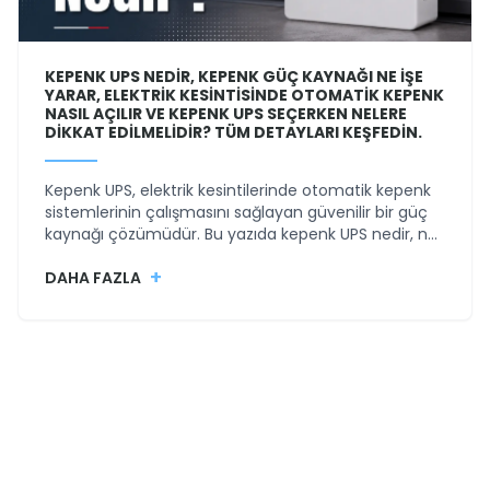
KEPENK UPS NEDIR, KEPENK GÜÇ KAYNAĞI NE IŞE
YARAR, ELEKTRIK KESINTISINDE OTOMATIK KEPENK
NASIL AÇILIR VE KEPENK UPS SEÇERKEN NELERE
DIKKAT EDILMELIDIR? TÜM DETAYLARI KEŞFEDIN.
Kepenk UPS, elektrik kesintilerinde otomatik kepenk
sistemlerinin çalışmasını sağlayan güvenilir bir güç
kaynağı çözümüdür. Bu yazıda kepenk UPS nedir, ne
işe yarar, elektrik kesintisinde kepenk nasıl açılır ve
+
doğru kepenk UPS seçimi nasıl yapılır sorularını
DAHA FAZLA
detaylı şekilde inceliyoruz.