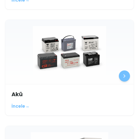
İncele
→
Akü
İncele
→