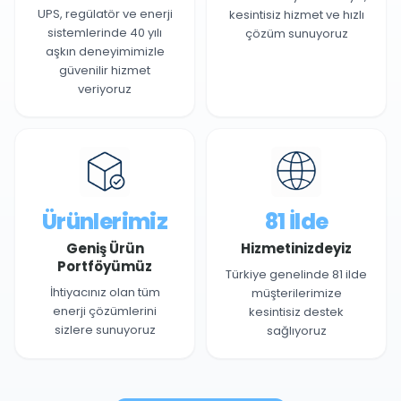
UPS, regülatör ve enerji
kesintisiz hizmet ve hızlı
sistemlerinde 40 yılı
çözüm sunuyoruz
aşkın deneyimimizle
güvenilir hizmet
veriyoruz
Ürünlerimiz
81 İlde
Geniş Ürün
Hizmetinizdeyiz
Portföyümüz
Türkiye genelinde 81 ilde
İhtiyacınız olan tüm
müşterilerimize
enerji çözümlerini
kesintisiz destek
sizlere sunuyoruz
sağlıyoruz