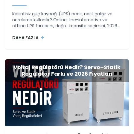
Kesintisiz güç kaynağı (UPS) nedir, nasıl çalışır ve
nerelerde kullanılır? Online, line-interactive ve
offline UPS farklarını, doğru kapasite seçimini, 2026
UPS fiyatlarını, akü süresini, bakım ve teknik servis
+
süreçlerini Elsipower rehberiyle öğrenin.
DAHA FAZLA
Voltaj Regülatörü Nedir? Servo–Statik
Regülatör Farkı ve 2026 Fiyatları