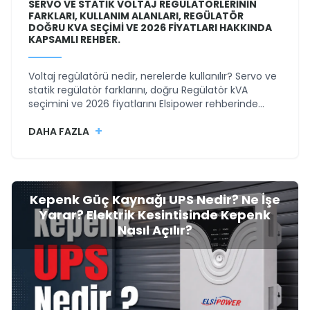
SERVO VE STATIK VOLTAJ REGÜLATÖRLERININ
FARKLARI, KULLANIM ALANLARI, REGÜLATÖR
DOĞRU KVA SEÇIMI VE 2026 FIYATLARI HAKKINDA
KAPSAMLI REHBER.
Voltaj regülatörü nedir, nerelerde kullanılır? Servo ve
statik regülatör farklarını, doğru Regülatör kVA
seçimini ve 2026 fiyatlarını Elsipower rehberinde
öğrenin.
+
DAHA FAZLA
Kepenk Güç Kaynağı UPS Nedir? Ne İşe
Yarar? Elektrik Kesintisinde Kepenk
Nasıl Açılır?