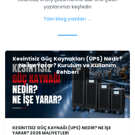
yazılarımızı keşfedin
Tüm blog yazıları →
Kesintisiz Güç Kaynakları (UPS) Nedir?
Ne İşe Yarar? Kurulum ve Kullanım
Rehberi
KESINTISIZ GÜÇ KAYNAĞI (UPS) NEDIR? NE İŞE
YARAR? 2026 MALIYETLERI