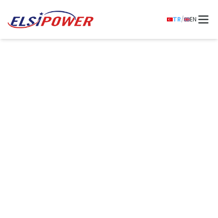
TR
/
EN
ELSIPOWER
Kesintisiz Güç
Kaynakları
UPS, Voltaj Regülatörü, Redresör, İnvertör,
Konvertör ve Akü sistemleriyle enerji altyapınızı
güvence altına alın. Kritik uygulamalarınız için
güvenilir, kesintisiz ve yüksek verimli güç