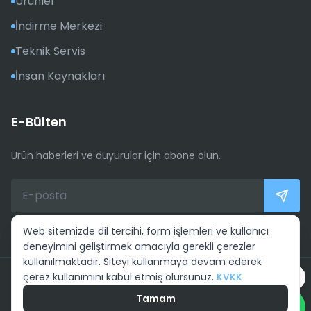
Ürünler
İndirme Merkezi
Teknik Servis
İnsan Kaynakları
E-Bülten
Ürün haberleri ve duyurular için abone olun.
Web sitemizde dil tercihi, form işlemleri ve kullanıcı
deneyimini geliştirmek amacıyla gerekli çerezler
kullanılmaktadır. Siteyi kullanmaya devam ederek
çerez kullanımını kabul etmiş olursunuz.
KVKK
Whatsapp ile ulaşın
© ELSİ Güç Sistemleri Elektronik San. Tic. Ltd. Şti. Tüm Hakları
Saklıdır
Tamam
KVKK aydınlatma metni